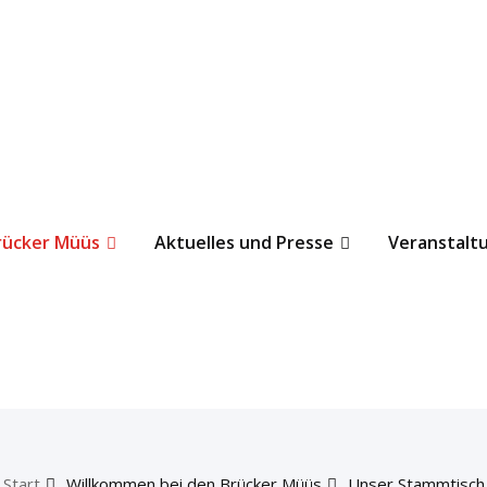
rücker Müüs
Aktuelles und Presse
Veranstalt
Start
Willkommen bei den Brücker Müüs
Unser Stammtisch