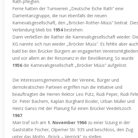
Rath pflegten.
Ferne hatten der Turnverein „Deutsche Eiche Rath“ eine
Damentanzgruppe, die nun ebenfalls der neuen
Karnevalsgesellschaft, den „Bröcker-Rother-Müüs“ beitrat. Die
Verbindung blieb bis
1954
bestehen.
Dann verließen die Rather die Karnevalsgesellschaft wieder. Di
KG nannte sich nun wieder „Bröcker Müüs“. Es fehlte aber auc
bald bei den Brücker Bürgern an engagierten Vereinsmitglieder
und vor allem an der Resonanz in der Bevölkerung. So wurde
1956
die Karnevalsgesellschaft „Bröcker Müüs“ aufgelöst.
Die Interessensgemeinschaft der Vereine, Bürger und
demokratischen Parteien ergriffen nun die Initiative und
beauftragten die Herren Rektor Leo Pütz, Rudi Peper, Rudi Firle
Dr. Peter Bachem, Kaplan Burghard Boxler, Urban Müller und
Heinz Ganss mit der Planung für einen Brücker Veedelszoch
1967
.
Man traf sich am
1. November 1966
zu einer Sizung in der
Gaststätte Fischer, Olperner Str. 935 und beschloss, den Zug
unter das Motto „Bröck – Verröck“ zu stellen.