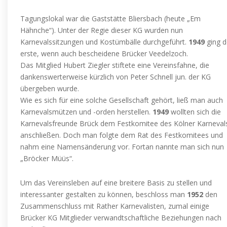
Tagungslokal war die Gaststätte Bliersbach (heute „Em
Hähnche“). Unter der Regie dieser KG wurden nun
Karnevalssitzungen und Kostümbälle durchgeführt.
1949
ging d
erste, wenn auch bescheidene Brücker Veedelzoch.
Das Mitglied Hubert Ziegler stiftete eine Vereinsfahne, die
dankenswerterweise kürzlich von Peter Schnell jun. der KG
übergeben wurde.
Wie es sich für eine solche Gesellschaft gehört, ließ man auch
Karnevalsmützen und -orden herstellen.
1949
wollten sich die
Karnevalsfreunde Brück dem Festkomitee des Kölner Karneval
anschließen. Doch man folgte dem Rat des Festkomitees und
nahm eine Namensänderung vor. Fortan nannte man sich nun
„Bröcker Müüs“.
Um das Vereinsleben auf eine breitere Basis zu stellen und
interessanter gestalten zu können, beschloss man
1952
den
Zusammenschluss mit Rather Karnevalisten, zumal einige
Brücker KG Mitglieder verwandtschaftliche Beziehungen nach