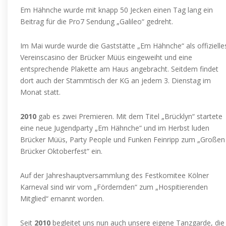
Em Hähnche wurde
mit knapp 50 Jecken einen Tag lang ein
Beitrag für die Pro7 Sendung „Galileo“ gedreht.
Im Mai wurde wurde die Gaststätte „Em Hähnche“ als offizielle
Vereinscasino der Brücker Müüs eingeweiht und eine
entsprechende Plakette am Haus angebracht. Seitdem findet
dort auch der Stammtisch der KG an jedem 3. Dienstag im
Monat statt.
2010
gab es zwei Premieren. Mit dem Titel „Brücklyn“ startete
eine neue Jugendparty „Em Hähnche“ und im Herbst luden
Brücker Müüs, Party People und Funken Feinripp zum „Großen
Brücker Oktoberfest“ ein.
Auf der Jahreshauptversammlung des Festkomitee Kölner
Karneval sind wir vom „Fördernden“ zum „Hospitierenden
Mitglied“ ernannt worden.
Seit
2010
begleitet uns nun auch unsere eigene Tanzgarde, die