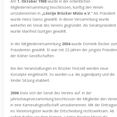
Am
1. Oktober 1968
wurde in der ordentlichen
Migliederversammlung beschlossen, künftig den Verein
umzubenennen in
„Löstije Brücker Müüs e.V.“
Als Präsident
wurde Heinz Ganss gewählt. In dieser Versammlung wurde
weiterhin ein Senat des Vereins gegründet. Als Senatspräsident
wurde Manfred Güntgen gewählt.
In der Mitgliederversammlung
2004
wurde Dominik Becker zu
Präsidenten gewählt. Er war mit 23 Jahren der jüngste Präsiden
der Kölner Gesellschaften.
Bei den Veranstaltungen im Brücker Festzelt werden neue
Konzepte eingebracht. So wurden u.a. die Jugendparty und die
Kinder Sitzung etabliert.
2006
löste sich der Senat des Vereins auf. In der
Jahreshauptversammlung beschlossen die Mitglieder den Verei
in eine Karnevalsgesellschaft umzubenennen. Mit der Eintragu
ins Vereinsregister wurde die Entscheidung rechtswirksam. Ab
sofort dürfen vor dem Namen „Löstije Brücker Müüs“ die