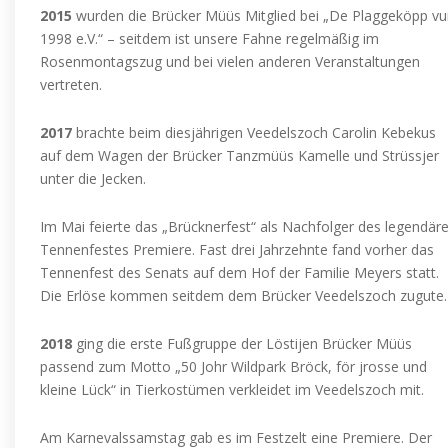
2015
wurden die Brücker Müüs Mitglied bei „De Plaggeköpp v
1998 e.V.“ – seitdem ist unsere Fahne regelmäßig im
Rosenmontagszug und bei vielen anderen Veranstaltungen
vertreten.
2017
brachte beim diesjährigen Veedelszoch Carolin Kebekus
auf dem Wagen der Brücker Tanzmüüs Kamelle und Strüssjer
unter die Jecken.
Im Mai feierte das „Brücknerfest“ als Nachfolger des legendär
Tennenfestes Premiere. Fast drei Jahrzehnte fand vorher das
Tennenfest des Senats auf dem Hof der Familie Meyers statt.
Die Erlöse kommen seitdem dem Brücker Veedelszoch zugute
2018
ging
die erste Fußgruppe der Löstijen Brücker Müüs
passend zum Motto „50 Johr Wildpark Bröck, för jrosse und
kleine Lück“ in Tierkostümen verkleidet im Veedelszoch mit.
Am Karnevalssamstag gab es im Festzelt eine Premiere. Der